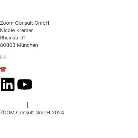
Zoom Consult GmbH
Nicole Kremer
Rheinstr 31
80803 München
✉️
nicole.kremer@zoom-consult.de
☎️
+49 172 869 09 19
Impressum
|
Datenschutz
ZOOM Consult GmbH 2024