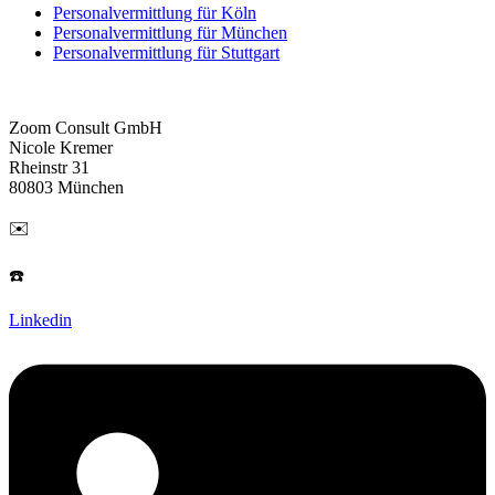
Personalvermittlung für Köln
Personalvermittlung für München
Personalvermittlung für Stuttgart
Zoom Consult GmbH
Nicole Kremer
Rheinstr 31
80803 München
✉️
nicole.kremer@zoom-consult.de
☎️
+49 172 869 09 19
Linkedin